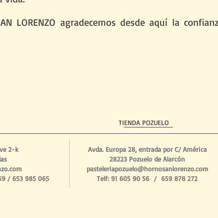
AN LORENZO agradecemos desde aquí la confianza
TIENDA POZUELO
ave 2-k
Avda. Europa 28, entrada por C/ América
das
28223
Pozuelo de Alarcón
nzo.com
pasteleriapozuelo@hornosanlorenzo.com
059 / 653 985 065
Telf: 91 605 90 56 / 659 878 272